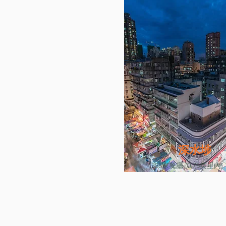
深水埗
303家餐廳 (0.75英里內)