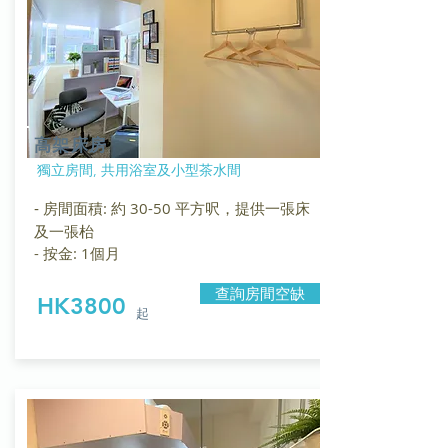
高架床房
獨立房間, 共用浴室及小型茶水間
房間面積: 約 30-50 平方呎，提供一張床
-
及一張枱
- 按金: 1個月
查詢房間空缺
HK3800
​起