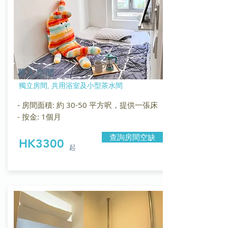
單人空間
獨立房間, 共用浴室及小型茶水間
房間面積: 約 30-50 平方呎，提供一張床
-
- 按金: 1個月
查詢房間空缺
HK3300
起