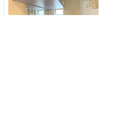
高架床房 (梳化特色房)
獨立房間, 共用浴室及小型茶水間
房間面積: 約 30-50 平方呎，提供一張床
-
及一張枱
- 按金: 1個月
查詢房間空缺
HK4800
起
APPLE DORM
@Scenic Glory Company Limited.